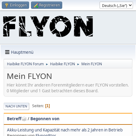
Einloggen
Registrieren
Hauptmenü
Haibike FLYON Forum
Haibike FLYON
Mein FLYON
►
►
Mein FLYON
Hier könnt Ihr anderen Forenmitgliedern euer FLYON vorstellen.
0 Mitglieder und 1 Gast betrachten dieses Board.
Seiten
1
NACH UNTEN
Betreff
/
Begonnen von
Akku-Leistung und Kapazität nach mehr als 2 Jahren in Betrieb
Begonnen von
Flynon8tor