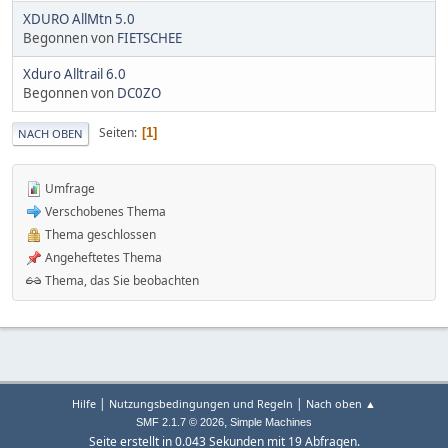
XDURO AllMtn 5.0
Begonnen von
FIETSCHEE
Xduro Alltrail 6.0
Begonnen von
DC0ZO
Seiten
1
NACH OBEN
Umfrage
Verschobenes Thema
Thema geschlossen
Angeheftetes Thema
Thema, das Sie beobachten
|
|
Hilfe
Nutzungsbedingungen und Regeln
Nach oben ▲
,
SMF 2.1.7 © 2026
Simple Machines
Seite erstellt in 0.043 Sekunden mit 19 Abfragen.