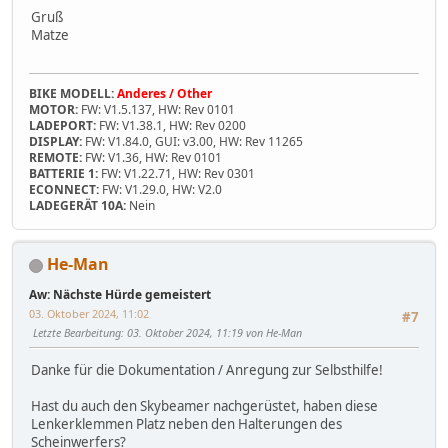
Gruß
Matze
BIKE MODELL:
Anderes / Other
MOTOR:
FW: V1.5.137, HW: Rev 0101
LADEPORT:
FW: V1.38.1, HW: Rev 0200
DISPLAY:
FW: V1.84.0, GUI: v3.00, HW: Rev 11265
REMOTE:
FW: V1.36, HW: Rev 0101
BATTERIE 1:
FW: V1.22.71, HW: Rev 0301
ECONNECT:
FW: V1.29.0, HW: V2.0
LADEGERÄT 10A:
Nein
He-Man
Aw: Nächste Hürde gemeistert
03. Oktober 2024, 11:02
#7
Letzte Bearbeitung
: 03. Oktober 2024, 11:19 von He-Man
Danke für die Dokumentation / Anregung zur Selbsthilfe!
Hast du auch den Skybeamer nachgerüstet, haben diese
Lenkerklemmen Platz neben den Halterungen des
Scheinwerfers?