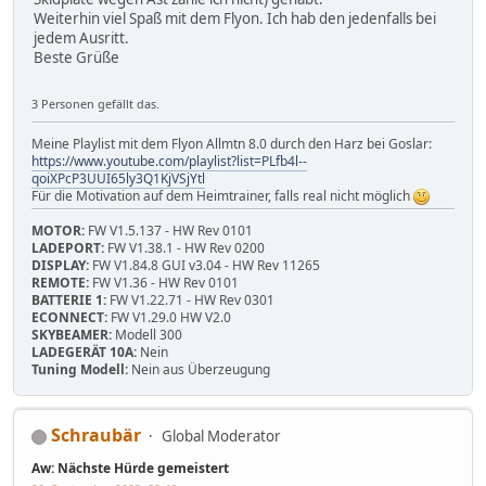
Weiterhin viel Spaß mit dem Flyon. Ich hab den jedenfalls bei
jedem Ausritt.
Beste Grüße
3 Personen gefällt das.
Meine Playlist mit dem Flyon Allmtn 8.0 durch den Harz bei Goslar:
https://www.youtube.com/playlist?list=PLfb4l--
qoiXPcP3UUI65ly3Q1KjVSjYtl
Für die Motivation auf dem Heimtrainer, falls real nicht möglich
MOTOR:
FW V1.5.137 - HW Rev 0101
LADEPORT:
FW V1.38.1 - HW Rev 0200
DISPLAY:
FW V1.84.8 GUI v3.04 - HW Rev 11265
REMOTE:
FW V1.36 - HW Rev 0101
BATTERIE 1:
FW V1.22.71 - HW Rev 0301
ECONNECT:
FW V1.29.0 HW V2.0
SKYBEAMER:
Modell 300
LADEGERÄT 10A:
Nein
Tuning Modell:
Nein aus Überzeugung
Schraubär
Global Moderator
Aw: Nächste Hürde gemeistert