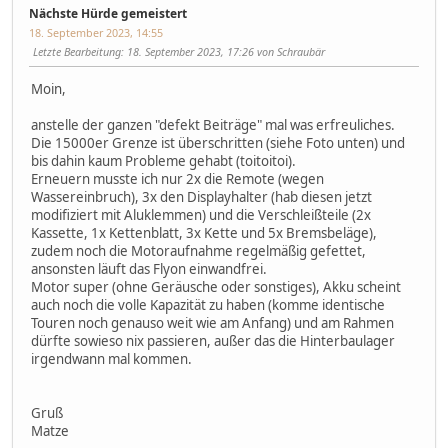
Nächste Hürde gemeistert
18. September 2023, 14:55
Letzte Bearbeitung
: 18. September 2023, 17:26 von Schraubär
Moin,
anstelle der ganzen "defekt Beiträge" mal was erfreuliches.
Die 15000er Grenze ist überschritten (siehe Foto unten) und
bis dahin kaum Probleme gehabt (toitoitoi).
Erneuern musste ich nur 2x die Remote (wegen
Wassereinbruch), 3x den Displayhalter (hab diesen jetzt
modifiziert mit Aluklemmen) und die Verschleißteile (2x
Kassette, 1x Kettenblatt, 3x Kette und 5x Bremsbeläge),
zudem noch die Motoraufnahme regelmäßig gefettet,
ansonsten läuft das Flyon einwandfrei.
Motor super (ohne Geräusche oder sonstiges), Akku scheint
auch noch die volle Kapazität zu haben (komme identische
Touren noch genauso weit wie am Anfang) und am Rahmen
dürfte sowieso nix passieren, außer das die Hinterbaulager
irgendwann mal kommen.
Gruß
Matze