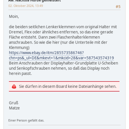
Aw: Nächste Hürde gemeistert
02. Oktober 2024, 13:49
#5
Moin,
die beiden seitlichen Lenkerklemmen vom original Halter mit
Dremel, Flex oder ähnliches entfernen, so das eine gerade
Fläche entsteht. Dann zwei Flaschenhalterklemmen
anschrauben. So wie die hier (nur die Unterteile mit der
Klemmung)
https://www.ebay.de/itm/285573586746?
chn=ps&_ul=DE&mkevt=1&mkcid=28&var=587543574319
Beim Anschrauben der Displayhalter-Grundplatte U-Scheiben
und Senkopfschrauben nehmen, so daß das Display noch
herein passt.
Sie dürfen in diesem Board keine Dateianhänge sehen.
Gruß
Matze
Einer Person gefällt das.