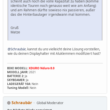
scheint auch noch die volle Kapazität zu haben (komme
identische Touren noch genauso weit wie am Anfang)
und am Rahmen dürfte sowieso nix passieren, außer
das die Hinterbaulager irgendwann mal kommen.
Gruß
Matze
@Schraubär
, kannst du uns vielleicht deine Lösung vorstellen,
wie du deinen Displayhalter mit Aluklemmen modifiziert hast?
BIKE MODELL:
XDURO Nduro 8.0
MODELL JAHR:
2021
BATTERIE 2:
Ja
SKYBEAMER:
Ja
LADEGERÄT 10A:
Nein
Tuning Modell:
Nein
Schraubär
Global Moderator