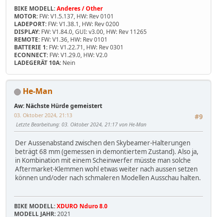
BIKE MODELL:
Anderes / Other
MOTOR:
FW: V1.5.137, HW: Rev 0101
LADEPORT:
FW: V1.38.1, HW: Rev 0200
DISPLAY:
FW: V1.84.0, GUI: v3.00, HW: Rev 11265
REMOTE:
FW: V1.36, HW: Rev 0101
BATTERIE 1:
FW: V1.22.71, HW: Rev 0301
ECONNECT:
FW: V1.29.0, HW: V2.0
LADEGERÄT 10A:
Nein
He-Man
Aw: Nächste Hürde gemeistert
03. Oktober 2024, 21:13
#9
Letzte Bearbeitung
: 03. Oktober 2024, 21:17 von He-Man
Der Aussenabstand zwischen den Skybeamer-Halterungen
beträgt 68 mm (gemessen in demontiertem Zustand). Also ja,
in Kombination mit einem Scheinwerfer müsste man solche
Aftermarket-Klemmen wohl etwas weiter nach aussen setzen
können und/oder nach schmaleren Modellen Ausschau halten.
BIKE MODELL:
XDURO Nduro 8.0
MODELL JAHR:
2021