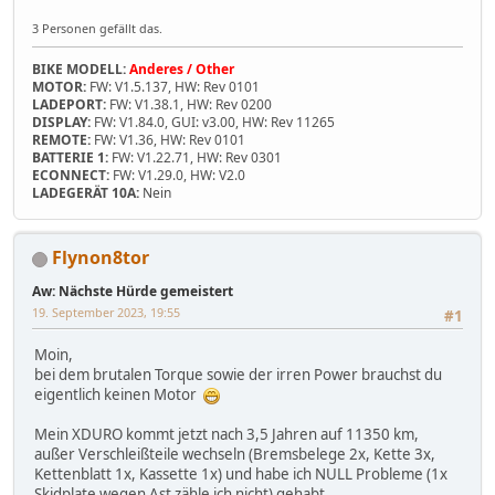
3 Personen gefällt das.
BIKE MODELL:
Anderes / Other
MOTOR:
FW: V1.5.137, HW: Rev 0101
LADEPORT:
FW: V1.38.1, HW: Rev 0200
DISPLAY:
FW: V1.84.0, GUI: v3.00, HW: Rev 11265
REMOTE:
FW: V1.36, HW: Rev 0101
BATTERIE 1:
FW: V1.22.71, HW: Rev 0301
ECONNECT:
FW: V1.29.0, HW: V2.0
LADEGERÄT 10A:
Nein
Flynon8tor
Aw: Nächste Hürde gemeistert
19. September 2023, 19:55
#1
Moin,
bei dem brutalen Torque sowie der irren Power brauchst du
eigentlich keinen Motor
Mein XDURO kommt jetzt nach 3,5 Jahren auf 11350 km,
außer Verschleißteile wechseln (Bremsbelege 2x, Kette 3x,
Kettenblatt 1x, Kassette 1x) und habe ich NULL Probleme (1x
Skidplate wegen Ast zähle ich nicht) gehabt.