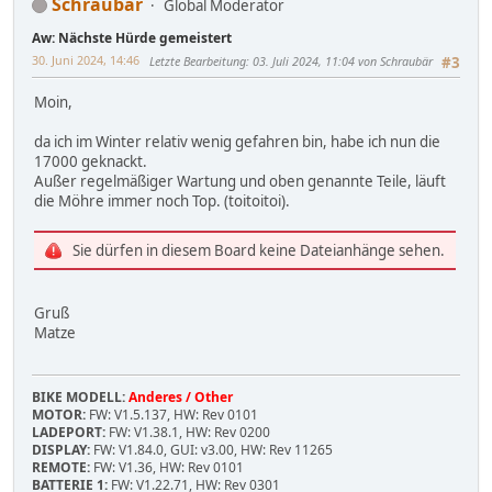
Schraubär
Global Moderator
Aw: Nächste Hürde gemeistert
30. Juni 2024, 14:46
Letzte Bearbeitung
: 03. Juli 2024, 11:04 von Schraubär
#3
Moin,
da ich im Winter relativ wenig gefahren bin, habe ich nun die
17000 geknackt.
Außer regelmäßiger Wartung und oben genannte Teile, läuft
die Möhre immer noch Top. (toitoitoi).
Sie dürfen in diesem Board keine Dateianhänge sehen.
Gruß
Matze
BIKE MODELL:
Anderes / Other
MOTOR:
FW: V1.5.137, HW: Rev 0101
LADEPORT:
FW: V1.38.1, HW: Rev 0200
DISPLAY:
FW: V1.84.0, GUI: v3.00, HW: Rev 11265
REMOTE:
FW: V1.36, HW: Rev 0101
BATTERIE 1:
FW: V1.22.71, HW: Rev 0301