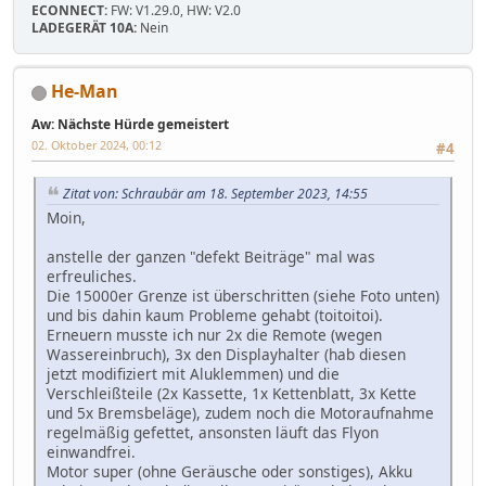
ECONNECT:
FW: V1.29.0, HW: V2.0
LADEGERÄT 10A:
Nein
He-Man
Aw: Nächste Hürde gemeistert
02. Oktober 2024, 00:12
#4
Zitat von: Schraubär am 18. September 2023, 14:55
Moin,
anstelle der ganzen "defekt Beiträge" mal was
erfreuliches.
Die 15000er Grenze ist überschritten (siehe Foto unten)
und bis dahin kaum Probleme gehabt (toitoitoi).
Erneuern musste ich nur 2x die Remote (wegen
Wassereinbruch), 3x den Displayhalter (hab diesen
jetzt modifiziert mit Aluklemmen) und die
Verschleißteile (2x Kassette, 1x Kettenblatt, 3x Kette
und 5x Bremsbeläge), zudem noch die Motoraufnahme
regelmäßig gefettet, ansonsten läuft das Flyon
einwandfrei.
Motor super (ohne Geräusche oder sonstiges), Akku