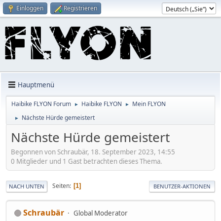
Einloggen
Registrieren
Hauptmenü
Haibike FLYON Forum
Haibike FLYON
Mein FLYON
►
►
Nächste Hürde gemeistert
►
Nächste Hürde gemeistert
Begonnen von Schraubär, 18. September 2023, 14:55
0 Mitglieder und 1 Gast betrachten dieses Thema.
Seiten
1
NACH UNTEN
BENUTZER-AKTIONEN
Schraubär
Global Moderator