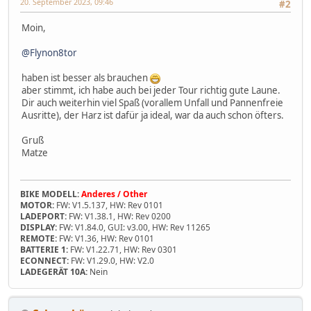
20. September 2023, 09:46
#2
Moin,
@Flynon8tor
haben ist besser als brauchen
aber stimmt, ich habe auch bei jeder Tour richtig gute Laune.
Dir auch weiterhin viel Spaß (vorallem Unfall und Pannenfreie
Ausritte), der Harz ist dafür ja ideal, war da auch schon öfters.
Gruß
Matze
BIKE MODELL:
Anderes / Other
MOTOR:
FW: V1.5.137, HW: Rev 0101
LADEPORT:
FW: V1.38.1, HW: Rev 0200
DISPLAY:
FW: V1.84.0, GUI: v3.00, HW: Rev 11265
REMOTE:
FW: V1.36, HW: Rev 0101
BATTERIE 1:
FW: V1.22.71, HW: Rev 0301
ECONNECT:
FW: V1.29.0, HW: V2.0
LADEGERÄT 10A:
Nein