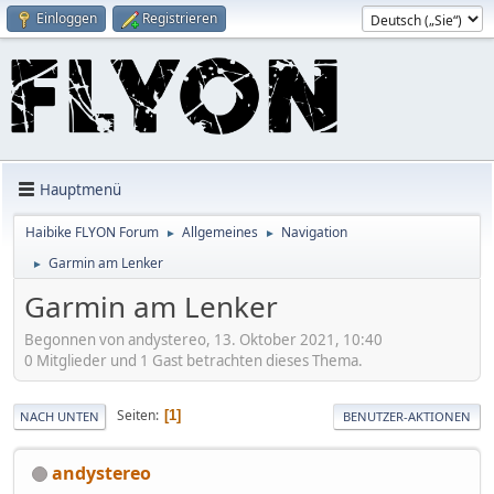
Einloggen
Registrieren
Hauptmenü
Haibike FLYON Forum
Allgemeines
Navigation
►
►
Garmin am Lenker
►
Garmin am Lenker
Begonnen von andystereo, 13. Oktober 2021, 10:40
0 Mitglieder und 1 Gast betrachten dieses Thema.
Seiten
1
NACH UNTEN
BENUTZER-AKTIONEN
andystereo