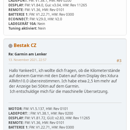
LADEPORT:
FW: V1.38.1, HW: Rev 0200
DISPLAY:
FW: V1.84.0, Gui: v3.04, HW: Rev 11265
REMOTE:
FW: V1.36, HW: Rev 0101
BATTERIE 1:
FW: V1.22.71, HW: Rev 0300
ECONNECT:
FW: V.29.0, HW: V2.0
LADEGERÄT 10A:
Nein
Tuning aktiviert:
Nein
Bestak CZ
Re: Garmin am Lenker
13. November 2021, 22:57
#3
Hallo Yankee01, ich wollte dich fragen, ob die Kilometerstände
auf deinem Garmin mit den Daten auf dem Display des Xdura
AllMtn10.0 übereinstimmen. Ich habe etwa 2,5 km mehr auf
der Anzeige bei 50Km auf dem Garmin.
Ich entschuldige mich für die maschinelle Übersetzung.
MOTOR:
FW: V1.5.137, HW: Rev 0101
LADEPORT:
: FW: V1.38.1, HW: Rev 0200
DISPLAY:
FW: V1.81.72, GUI: v2.83, HW: Rev 11265
REMOTE:
FW: V1.36, HW: Rev 0101
BATTERIE 1:
FW: V1.22.71, HW: Rev 0300