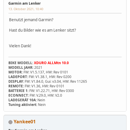
Garmin am Lenker
13. Oktober 2021, 10:40
Benutzt jemand Garmin?
Hast du Bilder wie es am Lenker sitzt?
Vielen Dank!
BIKE MODELL:
XDURO ALLMtn 10.0
MODELL JAHR:
2021
MOTOR:
FW: V1.5.137, HW: Rev 0101
LADEPORT:
FW: V1.38.1, HW: Rev 0200
DISPLAY:
FW: V1.84.0, Gui: v3.04, HW: Rev 11265
REMOTE:
FW: V1.36, HW: Rev 0101
BATTERIE 1:
FW: V1.22.71, HW: Rev 0300
ECONNECT:
FW: V.29.0, HW: V2.0
LADEGERÄT 10A:
Nein
Tuning aktiviert:
Nein
Yankee01