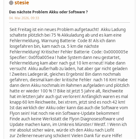
stesie
Das nächste Problem Akku oder Software ?
04. Mai 2026, 09:33
Seit Freitag ist ein neues Problem aufgetaucht! Akku Ladung
schaltete plötzlich bei 75 % Akkuladung ab und es kam eine
Fehlermeldung, Warnung Batterie Code 8! Als ich dann
losgefahren bin, kam nach ca. 5 km die nächste
Fehlermeldung! Kritischer Fehler Batterie Code: 0x0000005e
Specifier: 0x0f0a005ea ! habe System dann neu gestartet,
Fehlermeldung kam aber nach gut 10 km erneut! Habe dann
versucht Akku außerhalb zu laden, hat aber gar nicht geladen
! Zweites Ladegerät, gleiches Ergebnis! Bin dann nochmals
gefahren, diesmal kam der kritische Fehler nach 16 Km! Habe
dann denn Akku nochmals im Rahmen aufgeladen und plötzlich
hatte er wieder 100 % !? Bike ist jetzt 5 Jahre alt, Reichweite
hat im letzten Jahr auch gut verloren! Anfänglich waren es mal
knapp 60 km Reichweite, bei xtrem, jetzt sind es noch 42 km!
Ist das wirklich der Akku oder kann das auch die Software vom
Flyon sein! Hat noch nie ein Software-Update bekommen!
Finde auch keine Werkstatt die Flyon Diagnosesoftware und
Update machen kann, im Umkreis Münster/ Westf. ! Wenn ich
mir absolut sicher wäre, würde ich den Akku nach Liofit
zur Zellenerneuerung schicken! Vielen Dank für eure Hilfe!