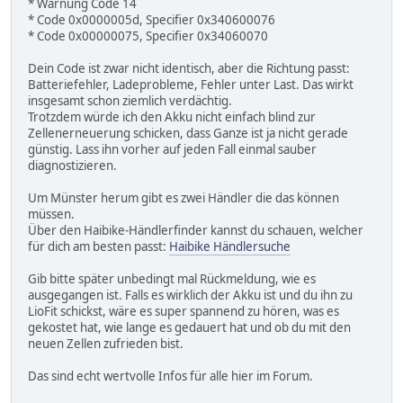
* Warnung Code 14
* Code 0x0000005d, Specifier 0x340600076
* Code 0x00000075, Specifier 0x34060070
Dein Code ist zwar nicht identisch, aber die Richtung passt:
Batteriefehler, Ladeprobleme, Fehler unter Last. Das wirkt
insgesamt schon ziemlich verdächtig.
Trotzdem würde ich den Akku nicht einfach blind zur
Zellenerneuerung schicken, dass Ganze ist ja nicht gerade
günstig. Lass ihn vorher auf jeden Fall einmal sauber
diagnostizieren.
Um Münster herum gibt es zwei Händler die das können
müssen.
Über den Haibike-Händlerfinder kannst du schauen, welcher
für dich am besten passt:
Haibike Händlersuche
Gib bitte später unbedingt mal Rückmeldung, wie es
ausgegangen ist. Falls es wirklich der Akku ist und du ihn zu
LioFit schickst, wäre es super spannend zu hören, was es
gekostet hat, wie lange es gedauert hat und ob du mit den
neuen Zellen zufrieden bist.
Das sind echt wertvolle Infos für alle hier im Forum.