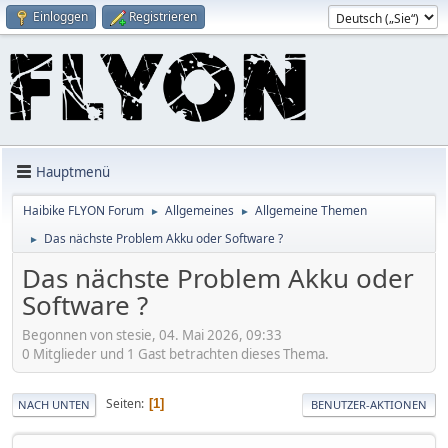
Einloggen
Registrieren
Hauptmenü
Haibike FLYON Forum
Allgemeines
Allgemeine Themen
►
►
Das nächste Problem Akku oder Software ?
►
Das nächste Problem Akku oder
Software ?
Begonnen von stesie, 04. Mai 2026, 09:33
0 Mitglieder und 1 Gast betrachten dieses Thema.
Seiten
1
NACH UNTEN
BENUTZER-AKTIONEN