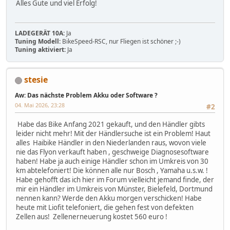
Alles Gute und viel Erfolg!
LADEGERÄT 10A:
Ja
Tuning Modell:
BikeSpeed-RSC, nur Fliegen ist schöner ;-)
Tuning aktiviert:
Ja
stesie
Aw: Das nächste Problem Akku oder Software ?
04. Mai 2026, 23:28
#2
Habe das Bike Anfang 2021 gekauft, und den Händler gibts
leider nicht mehr! Mit der Händlersuche ist ein Problem! Haut
alles Haibike Händler in den Niederlanden raus, wovon viele
nie das Flyon verkauft haben , geschweige Diagnosesoftware
haben! Habe ja auch einige Händler schon im Umkreis von 30
km abtelefoniert! Die können alle nur Bosch , Yamaha u.s.w. !
Habe gehofft das ich hier im Forum vielleicht jemand finde, der
mir ein Händler im Umkreis von Münster, Bielefeld, Dortmund
nennen kann? Werde den Akku morgen verschicken! Habe
heute mit Liofit telefoniert, die gehen fest von defekten
Zellen aus! Zellenerneuerung kostet 560 euro !