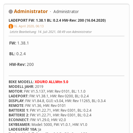
Administrator
Administrator
LADEPORT FW: 1.38.1 BL: 0.2.4 HW-Rev: 200 (16.04.2020)
16. April 2020, 06:13
Letzte Bearbeitung
: 14. Juli 2021, 08:49 von Administrator
FW:
1.38.1
BL:
0.2.4
HW-Rev:
200
BIKE MODELL:
XDURO ALLMtn 5.0
MODELL JAHR:
2019
MOTOR:
FW: V1.5.137, HW: Rev 0101, BL: 1.1.0
LADEPORT:
FW: V1.38.1, HW: Rev 0200, BL: 0.2.4
DISPLAY:
FW: V1.84.8, GUI: v3.04, HW: Rev 11265, BL: 0.3.4
REMOTE:
FW: V1.36, HW: Rev 0101
BATTERIE 1:
FW: V1.22.71, HW: Rev 0301, BL: 0.2.4
BATTERIE 2:
FW: V1.22.71, HW: Rev 0301, BL: 0.2.4
ECONNECT:
FW: V1.29.0, HW: V2.0
SKYBEAMER:
Model: 5000, FW: V1.0.1, HW: V1.0
LADEGERÄT 10A:
Ja