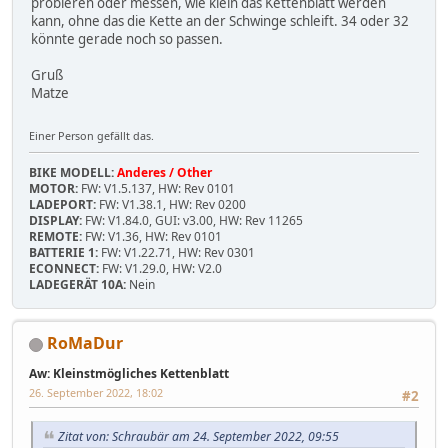
probieren oder messen, wie klein das Kettenblatt werden
kann, ohne das die Kette an der Schwinge schleift. 34 oder 32
könnte gerade noch so passen.
Gruß
Matze
Einer Person gefällt das.
BIKE MODELL:
Anderes / Other
MOTOR:
FW: V1.5.137, HW: Rev 0101
LADEPORT:
FW: V1.38.1, HW: Rev 0200
DISPLAY:
FW: V1.84.0, GUI: v3.00, HW: Rev 11265
REMOTE:
FW: V1.36, HW: Rev 0101
BATTERIE 1:
FW: V1.22.71, HW: Rev 0301
ECONNECT:
FW: V1.29.0, HW: V2.0
LADEGERÄT 10A:
Nein
RoMaDur
Aw: Kleinstmögliches Kettenblatt
26. September 2022, 18:02
#2
Zitat von: Schraubär am 24. September 2022, 09:55