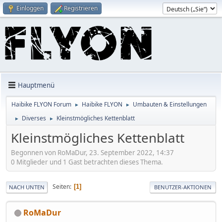
Einloggen
Registrieren
Hauptmenü
Haibike FLYON Forum
Haibike FLYON
Umbauten & Einstellungen
►
►
Diverses
Kleinstmögliches Kettenblatt
►
►
Kleinstmögliches Kettenblatt
Begonnen von RoMaDur, 23. September 2022, 14:37
0 Mitglieder und 1 Gast betrachten dieses Thema.
Seiten
1
NACH UNTEN
BENUTZER-AKTIONEN
RoMaDur