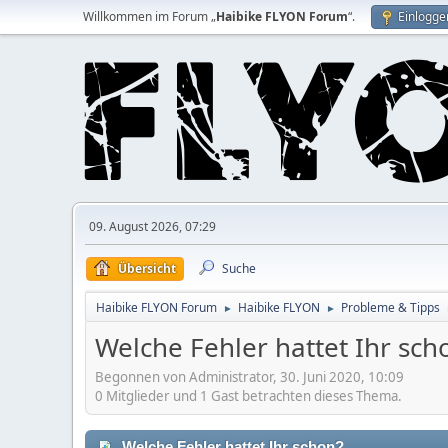
Willkommen im Forum „
Haibike FLYON Forum
“.
Einlogge
09. August 2026, 07:29
Übersicht
Suche
Haibike FLYON Forum
Haibike FLYON
Probleme & Tipps
►
►
Welche Fehler hattet Ihr sch
Begonnen von Administrator, 30. Juni 2020, 10:09
0 Mitglieder und 1 Gast betrachten dieses Thema.
Welche Fehler hattet Ihr schon?