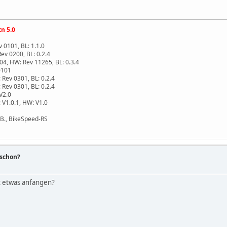
n 5.0
 0101, BL: 1.1.0
ev 0200, BL: 0.2.4
.04, HW: Rev 11265, BL: 0.3.4
0101
 Rev 0301, BL: 0.2.4
 Rev 0301, BL: 0.2.4
V2.0
 V1.0.1, HW: V1.0
B., BikeSpeed-RS
 schon?
t etwas anfangen?