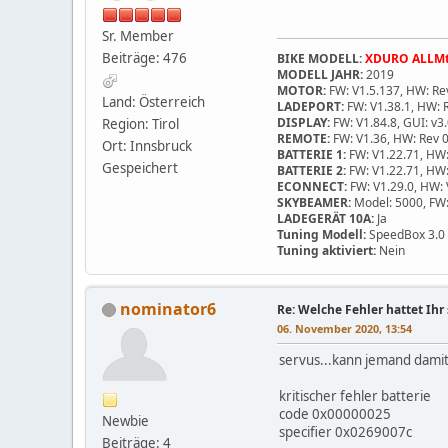
Sr. Member
Beiträge: 476
BIKE MODELL:
XDURO ALLMt
MODELL JAHR:
2019
MOTOR:
FW: V1.5.137, HW: Rev
Land: Österreich
LADEPORT:
FW: V1.38.1, HW: R
DISPLAY:
FW: V1.84.8, GUI: v3
Region: Tirol
REMOTE:
FW: V1.36, HW: Rev 
Ort: Innsbruck
BATTERIE 1:
FW: V1.22.71, HW:
Gespeichert
BATTERIE 2:
FW: V1.22.71, HW:
ECONNECT:
FW: V1.29.0, HW: 
SKYBEAMER:
Model: 5000, FW:
LADEGERÄT 10A:
Ja
Tuning Modell:
SpeedBox 3.0 
Tuning aktiviert:
Nein
nominator6
Re: Welche Fehler hattet Ihr
06. November 2020, 13:54
servus...kann jemand dami
kritischer fehler batterie
code 0x00000025
Newbie
specifier 0x0269007c
Beiträge: 4