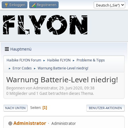
Einloggen
Registrieren
Hauptmenü
Haibike FLYON Forum
Haibike FLYON
Probleme & Tipps
►
►
Error Codes
Warnung Batterie-Level niedrig!
►
►
Warnung Batterie-Level niedrig!
Begonnen von Administrator, 29. Juni 2020, 09:38
0 Mitglieder und 1 Gast betrachten dieses Thema.
Seiten
1
NACH UNTEN
BENUTZER-AKTIONEN
Administrator
Administrator