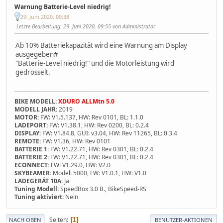
Warnung Batterie-Level niedrig!
29. Juni 2020, 09:38
Letzte Bearbeitung
: 29. Juni 2020, 09:55 von Administrator
Ab 10% Batteriekapazität wird eine Warnung am Display
ausgegeben#
"Batterie-Level niedrig!" und die Motorleistung wird
gedrosselt.
BIKE MODELL:
XDURO ALLMtn 5.0
MODELL JAHR:
2019
MOTOR:
FW: V1.5.137, HW: Rev 0101, BL: 1.1.0
LADEPORT:
FW: V1.38.1, HW: Rev 0200, BL: 0.2.4
DISPLAY:
FW: V1.84.8, GUI: v3.04, HW: Rev 11265, BL: 0.3.4
REMOTE:
FW: V1.36, HW: Rev 0101
BATTERIE 1:
FW: V1.22.71, HW: Rev 0301, BL: 0.2.4
BATTERIE 2:
FW: V1.22.71, HW: Rev 0301, BL: 0.2.4
ECONNECT:
FW: V1.29.0, HW: V2.0
SKYBEAMER:
Model: 5000, FW: V1.0.1, HW: V1.0
LADEGERÄT 10A:
Ja
Tuning Modell:
SpeedBox 3.0 B., BikeSpeed-RS
Tuning aktiviert:
Nein
Seiten
1
NACH OBEN
BENUTZER-AKTIONEN