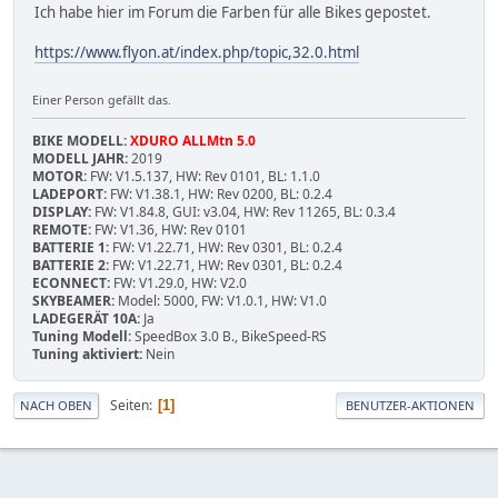
Ich habe hier im Forum die Farben für alle Bikes gepostet.
https://www.flyon.at/index.php/topic,32.0.html
Einer Person gefällt das.
BIKE MODELL:
XDURO ALLMtn 5.0
MODELL JAHR:
2019
MOTOR:
FW: V1.5.137, HW: Rev 0101, BL: 1.1.0
LADEPORT:
FW: V1.38.1, HW: Rev 0200, BL: 0.2.4
DISPLAY:
FW: V1.84.8, GUI: v3.04, HW: Rev 11265, BL: 0.3.4
REMOTE:
FW: V1.36, HW: Rev 0101
BATTERIE 1:
FW: V1.22.71, HW: Rev 0301, BL: 0.2.4
BATTERIE 2:
FW: V1.22.71, HW: Rev 0301, BL: 0.2.4
ECONNECT:
FW: V1.29.0, HW: V2.0
SKYBEAMER:
Model: 5000, FW: V1.0.1, HW: V1.0
LADEGERÄT 10A:
Ja
Tuning Modell:
SpeedBox 3.0 B., BikeSpeed-RS
Tuning aktiviert:
Nein
Seiten
1
NACH OBEN
BENUTZER-AKTIONEN