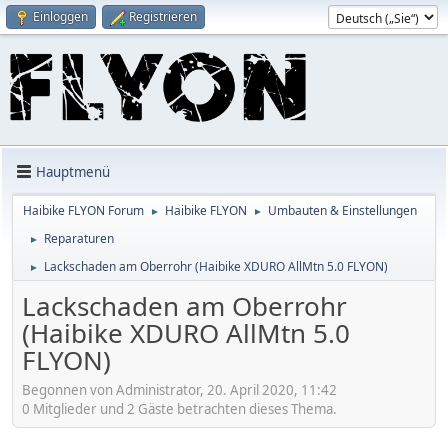
Einloggen
Registrieren
Hauptmenü
Haibike FLYON Forum
Haibike FLYON
Umbauten & Einstellungen
►
►
Reparaturen
►
Lackschaden am Oberrohr (Haibike XDURO AllMtn 5.0 FLYON)
►
Lackschaden am Oberrohr
(Haibike XDURO AllMtn 5.0
FLYON)
Begonnen von Administrator, 20. April 2020, 11:42
0 Mitglieder und 2 Gäste betrachten dieses Thema.