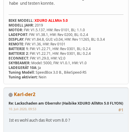
habe und testen konnte.
BIKE MODELL:
XDURO ALLMtn 5.0
MODELL JAHR:
2019
MOTOR:
FW: V1.5.137, HW: Rev 0101, BL: 1.1.0
LADEPORT:
FW: V1.38.1, HW: Rev 0200, BL: 0.2.4
DISPLAY:
FW: V1.84.8, GUI: v3.04, HW: Rev 11265, BL: 0.3.4
REMOTE:
FW: V1.36, HW: Rev 0101
BATTERIE 1:
FW: V1.22.71, HW: Rev 0301, BL: 0.2.4
BATTERIE 2:
FW: V1.22.71, HW: Rev 0301, BL: 0.2.4
ECONNECT:
FW: V1.29.0, HW: V2.0
SKYBEAMER:
Model: 5000, FW: V1.0.1, HW: V1.0
LADEGERÄT 10A:
Ja
Tuning Modell:
SpeedBox 3.0 B., BikeSpeed-RS
Tuning aktiviert:
Nein
Karl-der2
Re: Lackschaden am Oberrohr (Haibike XDURO AllMtn 5.0 FLYON)
10. Juli 2020, 09:53
#1
Ist es wohl auch das Rot vom 8.0 ?