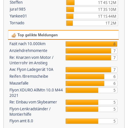
Steffen
1T 4S 12M
jura1985
1T 3S 10M
Yankee01
1T 1S 44M
Tornado
1T 2M
Top gelikte Meldungen
Fazit nach 10.000km
8
Anziehdrehmomente
7
Re: Knarzen vom Motor /
7
Unterrohr im Anstieg
Aw: Flyon Ladegerät 10A
7
Reifen /Bremsscheibe
6
Mausefalle
6
Flyon XDURO AllMtn 10.0 M44
5
2021
Re: Einbau vom Skybeamer
5
Flyon-Lenkradständer /
5
Montierhilfe
Flyon amt 8.0
5