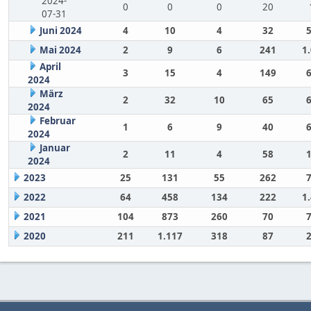
2024-
0
0
0
20
07-31
Juni 2024
4
10
4
32
Mai 2024
2
9
6
241
1
April
3
15
4
149
2024
März
2
32
10
65
2024
Februar
1
6
9
40
2024
Januar
2
11
4
58
2024
2023
25
131
55
262
2022
64
458
134
222
1
2021
104
873
260
70
2020
211
1.117
318
87