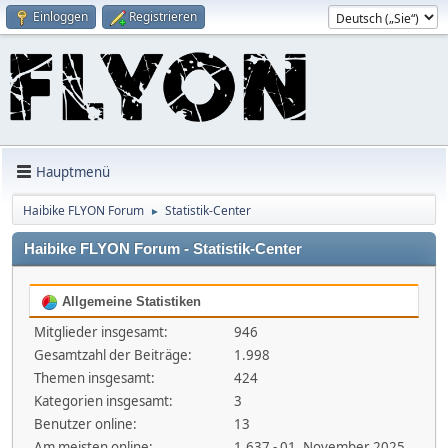
Einloggen
Registrieren
Hauptmenü
Haibike FLYON Forum
Statistik-Center
►
Haibike FLYON Forum - Statistik-Center
Allgemeine Statistiken
Mitglieder insgesamt:
946
Gesamtzahl der Beiträge:
1.998
Themen insgesamt:
424
Kategorien insgesamt:
3
Benutzer online:
13
Am meisten online:
1.637 - 01. November 2025,