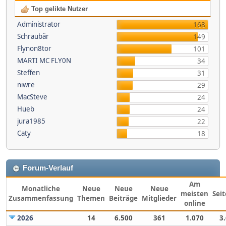
Top gelikte Nutzer
Administrator
168
Schraubär
149
Flynon8tor
101
MARTI MC FLY0N
34
Steffen
31
niwre
29
MacSteve
24
Hueb
24
jura1985
22
Caty
18
Forum-Verlauf
Am
Monatliche
Neue
Neue
Neue
meisten
Sei
Zusammenfassung
Themen
Beiträge
Mitglieder
online
2026
14
6.500
361
1.070
3