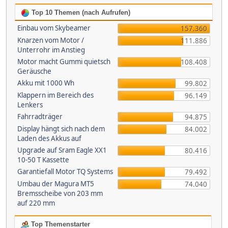
Top 10 Themen (nach Aufrufen)
Einbau vom Skybeamer
157.360
Knarzen vom Motor /
111.886
Unterrohr im Anstieg
Motor macht Gummi quietsch
108.408
Geräusche
Akku mit 1000 Wh
99.802
Klappern im Bereich des
96.149
Lenkers
Fahrradträger
94.875
Display hängt sich nach dem
84.002
Laden des Akkus auf
Upgrade auf Sram Eagle XX1
80.416
10-50 T Kassette
Garantiefall Motor TQ Systems
79.492
Umbau der Magura MT5
74.040
Bremsscheibe von 203 mm
auf 220 mm
Top Themenstarter