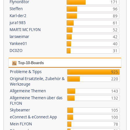
Flynon8tor
171
Steffen
96
Karl-der2
89
jura1985
61
MARTI MC FLY0N
52
larsweimar
42
Yankee01
40
DC0ZO
31
Top-10-Boards
Probleme & Tipps
925
Original Ersatzteile, Zubehör &
220
Werkzeuge
Allgemeine Themen
143
Allgemeine Themen über das
132
FLYON
Skybeamer
105
eConnect & eConnect App
100
Mein FLYON
78