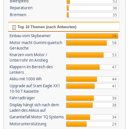
Bikespeed
52
Reparaturen
36
Bremsen
35
Top 10 Themen (nach Antworten)
Einbau vom Skybeamer
74
Motor macht Gummi quietsch
58
Geräusche
Knarzen vom Motor /
53
Unterrohr im Anstieg
Klappern im Bereich des
47
Lenkers
Akku mit 1000 Wh
44
Upgrade auf Sram Eagle XX1
41
10-50 T Kassette
Fahrradträger
39
Display hängt sich nach dem
38
Laden des Akkus auf
Garantiefall Motor TQ Systems
34
Motorunterstützung
29