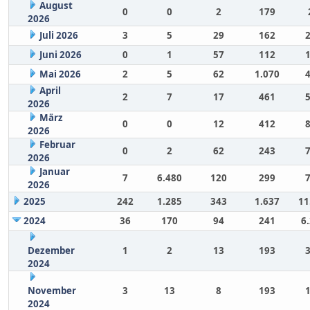
August
0
0
2
179
2026
Juli 2026
3
5
29
162
Juni 2026
0
1
57
112
Mai 2026
2
5
62
1.070
April
2
7
17
461
2026
März
0
0
12
412
2026
Februar
0
2
62
243
2026
Januar
7
6.480
120
299
2026
2025
242
1.285
343
1.637
11
2024
36
170
94
241
6
Dezember
1
2
13
193
2024
November
3
13
8
193
2024