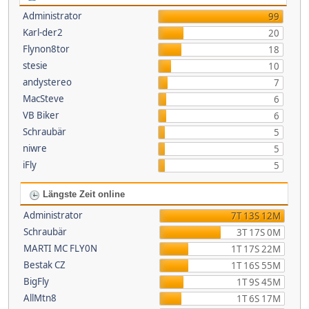
Administrator
99
Karl-der2
20
Flynon8tor
18
stesie
10
andystereo
7
MacSteve
6
VB Biker
6
Schraubär
5
niwre
5
iFly
5
Längste Zeit online
Administrator
7T 13S 12M
Schraubär
3T 17S 0M
MARTI MC FLY0N
1T 17S 22M
Bestak CZ
1T 16S 55M
BigFly
1T 9S 45M
AllMtn8
1T 6S 17M