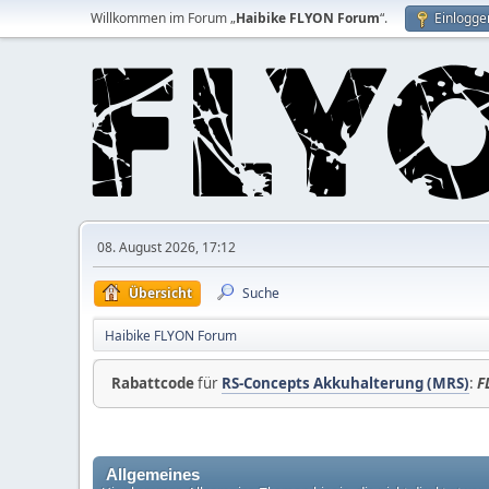
Willkommen im Forum „
Haibike FLYON Forum
“.
Einlogge
08. August 2026, 17:12
Übersicht
Suche
Haibike FLYON Forum
Rabattcode
für
RS-Concepts Akkuhalterung (MRS)
:
F
Allgemeines