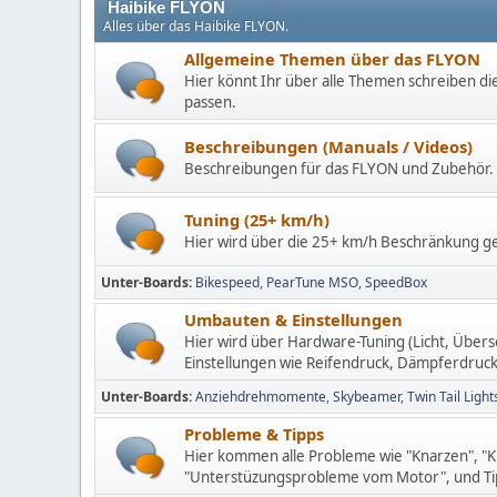
Haibike FLYON
Alles über das Haibike FLYON.
Allgemeine Themen über das FLYON
Hier könnt Ihr über alle Themen schreiben di
passen.
Beschreibungen (Manuals / Videos)
Beschreibungen für das FLYON und Zubehör.
Tuning (25+ km/h)
Hier wird über die 25+ km/h Beschränkung g
Unter-Boards
Bikespeed
PearTune MSO
SpeedBox
Umbauten & Einstellungen
Hier wird über Hardware-Tuning (Licht, Über
Einstellungen wie Reifendruck, Dämpferdruck
Unter-Boards
Anziehdrehmomente
Skybeamer
Twin Tail Light
Probleme & Tipps
Hier kommen alle Probleme wie "Knarzen", "K
"Unterstüzungsprobleme vom Motor", und Tip