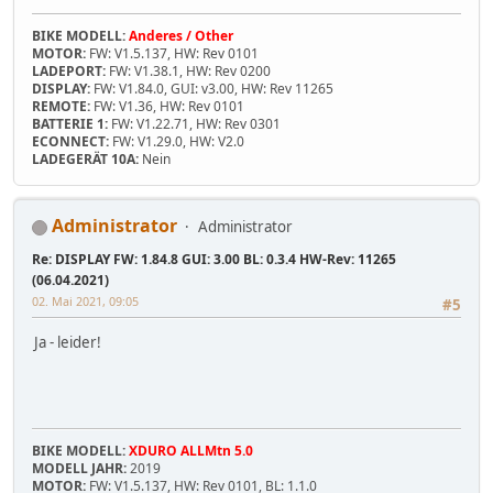
BIKE MODELL:
Anderes / Other
MOTOR:
FW: V1.5.137, HW: Rev 0101
LADEPORT:
FW: V1.38.1, HW: Rev 0200
DISPLAY:
FW: V1.84.0, GUI: v3.00, HW: Rev 11265
REMOTE:
FW: V1.36, HW: Rev 0101
BATTERIE 1:
FW: V1.22.71, HW: Rev 0301
ECONNECT:
FW: V1.29.0, HW: V2.0
LADEGERÄT 10A:
Nein
Administrator
Administrator
Re: DISPLAY FW: 1.84.8 GUI: 3.00 BL: 0.3.4 HW-Rev: 11265
(06.04.2021)
02. Mai 2021, 09:05
#5
Ja - leider!
BIKE MODELL:
XDURO ALLMtn 5.0
MODELL JAHR:
2019
MOTOR:
FW: V1.5.137, HW: Rev 0101, BL: 1.1.0