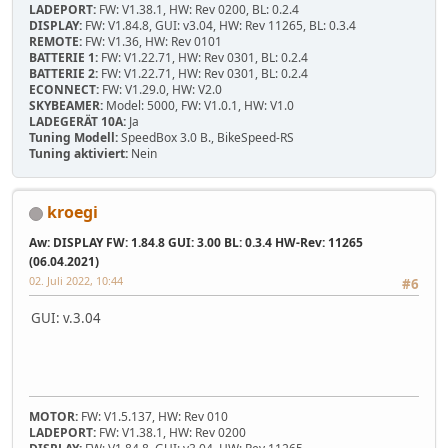
LADEPORT:
FW: V1.38.1, HW: Rev 0200, BL: 0.2.4
DISPLAY:
FW: V1.84.8, GUI: v3.04, HW: Rev 11265, BL: 0.3.4
REMOTE:
FW: V1.36, HW: Rev 0101
BATTERIE 1:
FW: V1.22.71, HW: Rev 0301, BL: 0.2.4
BATTERIE 2:
FW: V1.22.71, HW: Rev 0301, BL: 0.2.4
ECONNECT:
FW: V1.29.0, HW: V2.0
SKYBEAMER:
Model: 5000, FW: V1.0.1, HW: V1.0
LADEGERÄT 10A:
Ja
Tuning Modell:
SpeedBox 3.0 B., BikeSpeed-RS
Tuning aktiviert:
Nein
kroegi
Aw: DISPLAY FW: 1.84.8 GUI: 3.00 BL: 0.3.4 HW-Rev: 11265
(06.04.2021)
02. Juli 2022, 10:44
#6
GUI: v.3.04
MOTOR:
FW: V1.5.137, HW: Rev 010
LADEPORT:
FW: V1.38.1, HW: Rev 0200