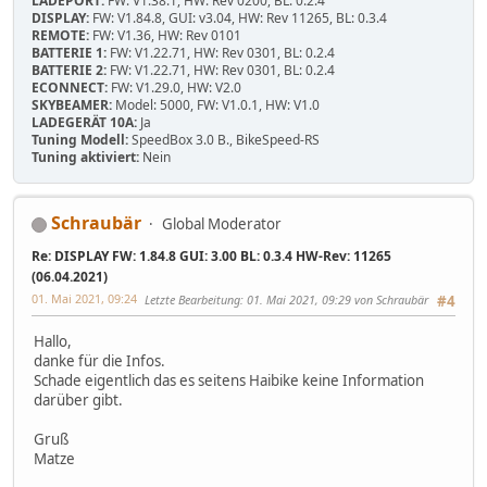
LADEPORT:
FW: V1.38.1, HW: Rev 0200, BL: 0.2.4
DISPLAY:
FW: V1.84.8, GUI: v3.04, HW: Rev 11265, BL: 0.3.4
REMOTE:
FW: V1.36, HW: Rev 0101
BATTERIE 1:
FW: V1.22.71, HW: Rev 0301, BL: 0.2.4
BATTERIE 2:
FW: V1.22.71, HW: Rev 0301, BL: 0.2.4
ECONNECT:
FW: V1.29.0, HW: V2.0
SKYBEAMER:
Model: 5000, FW: V1.0.1, HW: V1.0
LADEGERÄT 10A:
Ja
Tuning Modell:
SpeedBox 3.0 B., BikeSpeed-RS
Tuning aktiviert:
Nein
Schraubär
Global Moderator
Re: DISPLAY FW: 1.84.8 GUI: 3.00 BL: 0.3.4 HW-Rev: 11265
(06.04.2021)
01. Mai 2021, 09:24
Letzte Bearbeitung
: 01. Mai 2021, 09:29 von Schraubär
#4
Hallo,
danke für die Infos.
Schade eigentlich das es seitens Haibike keine Information
darüber gibt.
Gruß
Matze