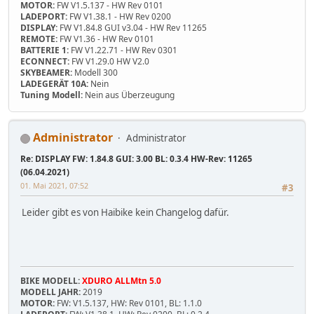
MOTOR:
FW V1.5.137 - HW Rev 0101
LADEPORT:
FW V1.38.1 - HW Rev 0200
DISPLAY:
FW V1.84.8 GUI v3.04 - HW Rev 11265
REMOTE:
FW V1.36 - HW Rev 0101
BATTERIE 1:
FW V1.22.71 - HW Rev 0301
ECONNECT:
FW V1.29.0 HW V2.0
SKYBEAMER:
Modell 300
LADEGERÄT 10A:
Nein
Tuning Modell:
Nein aus Überzeugung
Administrator
Administrator
Re: DISPLAY FW: 1.84.8 GUI: 3.00 BL: 0.3.4 HW-Rev: 11265
(06.04.2021)
01. Mai 2021, 07:52
#3
Leider gibt es von Haibike kein Changelog dafür.
BIKE MODELL:
XDURO ALLMtn 5.0
MODELL JAHR:
2019
MOTOR:
FW: V1.5.137, HW: Rev 0101, BL: 1.1.0