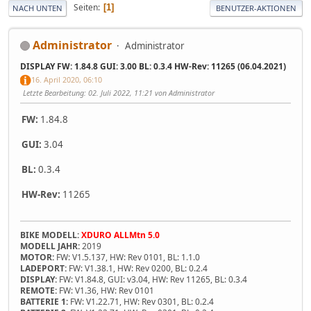
Seiten
1
NACH UNTEN
BENUTZER-AKTIONEN
Administrator
Administrator
DISPLAY FW: 1.84.8 GUI: 3.00 BL: 0.3.4 HW-Rev: 11265 (06.04.2021)
16. April 2020, 06:10
Letzte Bearbeitung
: 02. Juli 2022, 11:21 von Administrator
FW:
1.84.8
GUI:
3.04
BL:
0.3.4
HW-Rev:
11265
BIKE MODELL:
XDURO ALLMtn 5.0
MODELL JAHR:
2019
MOTOR:
FW: V1.5.137, HW: Rev 0101, BL: 1.1.0
LADEPORT:
FW: V1.38.1, HW: Rev 0200, BL: 0.2.4
DISPLAY:
FW: V1.84.8, GUI: v3.04, HW: Rev 11265, BL: 0.3.4
REMOTE:
FW: V1.36, HW: Rev 0101
BATTERIE 1:
FW: V1.22.71, HW: Rev 0301, BL: 0.2.4