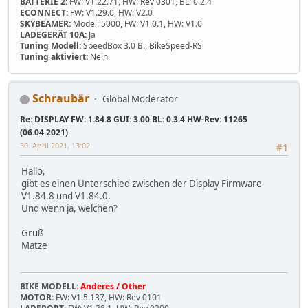
BATTERIE 2:
FW: V1.22.71, HW: Rev 0301, BL: 0.2.4
ECONNECT:
FW: V1.29.0, HW: V2.0
SKYBEAMER:
Model: 5000, FW: V1.0.1, HW: V1.0
LADEGERÄT 10A:
Ja
Tuning Modell:
SpeedBox 3.0 B., BikeSpeed-RS
Tuning aktiviert:
Nein
Schraubär
Global Moderator
Re: DISPLAY FW: 1.84.8 GUI: 3.00 BL: 0.3.4 HW-Rev: 11265
(06.04.2021)
30. April 2021, 13:02
#1
Hallo,
gibt es einen Unterschied zwischen der Display Firmware
V1.84.8 und V1.84.0.
Und wenn ja, welchen?
Gruß
Matze
BIKE MODELL:
Anderes / Other
MOTOR:
FW: V1.5.137, HW: Rev 0101