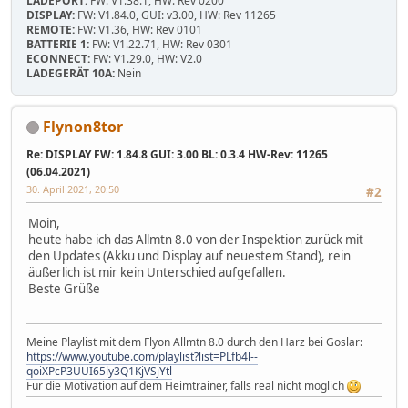
LADEPORT:
FW: V1.38.1, HW: Rev 0200
DISPLAY:
FW: V1.84.0, GUI: v3.00, HW: Rev 11265
REMOTE:
FW: V1.36, HW: Rev 0101
BATTERIE 1:
FW: V1.22.71, HW: Rev 0301
ECONNECT:
FW: V1.29.0, HW: V2.0
LADEGERÄT 10A:
Nein
Flynon8tor
Re: DISPLAY FW: 1.84.8 GUI: 3.00 BL: 0.3.4 HW-Rev: 11265
(06.04.2021)
30. April 2021, 20:50
#2
Moin,
heute habe ich das Allmtn 8.0 von der Inspektion zurück mit
den Updates (Akku und Display auf neuestem Stand), rein
äußerlich ist mir kein Unterschied aufgefallen.
Beste Grüße
Meine Playlist mit dem Flyon Allmtn 8.0 durch den Harz bei Goslar:
https://www.youtube.com/playlist?list=PLfb4l--
qoiXPcP3UUI65ly3Q1KjVSjYtl
Für die Motivation auf dem Heimtrainer, falls real nicht möglich