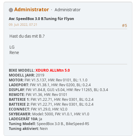
Administrator
Administrator
Aw: SpeedBox 3.0 B.Tuning für Flyon
09. Juli 2022, 07:21
#5
Hast du das mit B.?
LG
Rene
BIKE MODELL:
XDURO ALLMtn 5.0
MODELL JAHR:
2019
MOTOR:
FW: V1.5.137, HW: Rev 0101, BL: 1.1.0
LADEPORT:
FW: V1.38.1, HW: Rev 0200, BL: 0.2.4
DISPLAY:
FW: V1.84.8, GUI: v3.04, HW: Rev 11265, BL: 0.3.4
REMOTE:
FW: V1.36, HW: Rev 0101
BATTERIE 1:
FW: V1.22.71, HW: Rev 0301, BL: 0.2.4
BATTERIE 2:
FW: V1.22.71, HW: Rev 0301, BL: 0.2.4
ECONNECT:
FW: V1.29.0, HW: V2.0
SKYBEAMER:
Model: 5000, FW: V1.0.1, HW: V1.0
LADEGERÄT 10A:
Ja
Tuning Modell:
SpeedBox 3.0 B., BikeSpeed-RS
Tuning aktiviert:
Nein