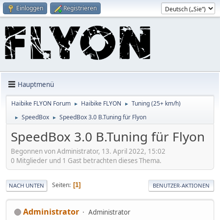
Einloggen
Registrieren
Hauptmenü
Haibike FLYON Forum
Haibike FLYON
Tuning (25+ km/h)
►
►
SpeedBox
SpeedBox 3.0 B.Tuning für Flyon
►
►
SpeedBox 3.0 B.Tuning für Flyon
Begonnen von Administrator, 13. April 2022, 15:02
0 Mitglieder und 1 Gast betrachten dieses Thema.
Seiten
1
NACH UNTEN
BENUTZER-AKTIONEN
Administrator
Administrator