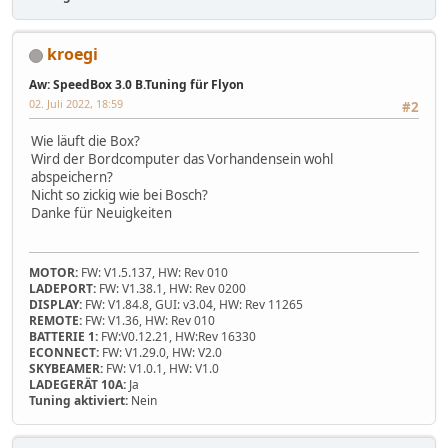
kroegi
Aw: SpeedBox 3.0 B.Tuning für Flyon
02. Juli 2022, 18:59
#2
Wie läuft die Box?
Wird der Bordcomputer das Vorhandensein wohl
abspeichern?
Nicht so zickig wie bei Bosch?
Danke für Neuigkeiten
MOTOR:
FW: V1.5.137, HW: Rev 010
LADEPORT:
FW: V1.38.1, HW: Rev 0200
DISPLAY:
FW: V1.84.8, GUI: v3.04, HW: Rev 11265
REMOTE:
FW: V1.36, HW: Rev 010
BATTERIE 1:
FW:V0.12.21, HW:Rev 16330
ECONNECT:
FW: V1.29.0, HW: V2.0
SKYBEAMER:
FW: V1.0.1, HW: V1.0
LADEGERÄT 10A:
Ja
Tuning aktiviert:
Nein