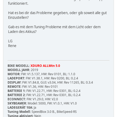
funktioniert.
Hat es bei dir das Probleme gegeben, oder gib soweit alle gut
Einzustellen?
Gab es mit dem Tuning Probleme mit dem Licht oder dem
Laden des Akkus?
LG
Rene
BIKE MODELL:
XDURO ALLMtn 5.0
MODELL JAHR:
2019
MOTOR:
FW: V1.5.137, HW: Rev 0101, BL: 1.1.0
LADEPORT:
FW: V1.38.1, HW: Rev 0200, BL: 0.2.4
DISPLAY:
FW: V1.84.8, GUI: v3.04, HW: Rev 11265, BL: 0.3.4
REMOTE:
FW: V1.36, HW: Rev 0101
BATTERIE 1:
FW: V1.22.71, HW: Rev 0301, BL: 0.2.4
BATTERIE 2:
FW: V1.22.71, HW: Rev 0301, BL: 0.2.4
ECONNECT:
FW: V1.29.0, HW: V2.0
SKYBEAMER:
Model: 5000, FW: V1.0.1, HW: V1.0
LADEGERÄT 10A:
Ja
Tuning Modell:
SpeedBox 3.0 B., BikeSpeed-RS
Tuning aktiviert:
Nein