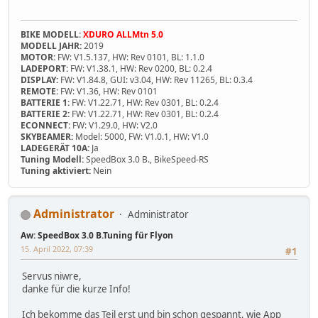
BIKE MODELL:
XDURO ALLMtn 5.0
MODELL JAHR:
2019
MOTOR:
FW: V1.5.137, HW: Rev 0101, BL: 1.1.0
LADEPORT:
FW: V1.38.1, HW: Rev 0200, BL: 0.2.4
DISPLAY:
FW: V1.84.8, GUI: v3.04, HW: Rev 11265, BL: 0.3.4
REMOTE:
FW: V1.36, HW: Rev 0101
BATTERIE 1:
FW: V1.22.71, HW: Rev 0301, BL: 0.2.4
BATTERIE 2:
FW: V1.22.71, HW: Rev 0301, BL: 0.2.4
ECONNECT:
FW: V1.29.0, HW: V2.0
SKYBEAMER:
Model: 5000, FW: V1.0.1, HW: V1.0
LADEGERÄT 10A:
Ja
Tuning Modell:
SpeedBox 3.0 B., BikeSpeed-RS
Tuning aktiviert:
Nein
Administrator
Administrator
Aw: SpeedBox 3.0 B.Tuning für Flyon
15. April 2022, 07:39
#1
Servus niwre,
danke für die kurze Info!
Ich bekomme das Teil erst und bin schon gespannt, wie App