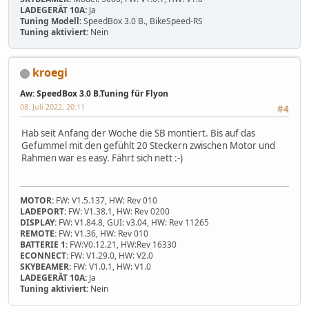
LADEGERÄT 10A:
Ja
Tuning Modell:
SpeedBox 3.0 B., BikeSpeed-RS
Tuning aktiviert:
Nein
kroegi
Aw: SpeedBox 3.0 B.Tuning für Flyon
08. Juli 2022, 20:11
#4
Hab seit Anfang der Woche die SB montiert. Bis auf das
Gefummel mit den gefühlt 20 Steckern zwischen Motor und
Rahmen war es easy. Fährt sich nett :-)
MOTOR:
FW: V1.5.137, HW: Rev 010
LADEPORT:
FW: V1.38.1, HW: Rev 0200
DISPLAY:
FW: V1.84.8, GUI: v3.04, HW: Rev 11265
REMOTE:
FW: V1.36, HW: Rev 010
BATTERIE 1:
FW:V0.12.21, HW:Rev 16330
ECONNECT:
FW: V1.29.0, HW: V2.0
SKYBEAMER:
FW: V1.0.1, HW: V1.0
LADEGERÄT 10A:
Ja
Tuning aktiviert:
Nein