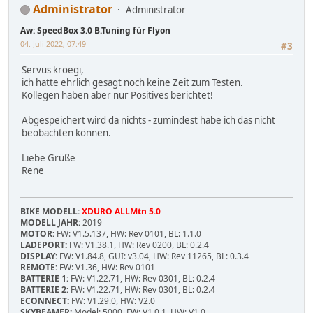
Administrator
Administrator
Aw: SpeedBox 3.0 B.Tuning für Flyon
04. Juli 2022, 07:49
#3
Servus kroegi,
ich hatte ehrlich gesagt noch keine Zeit zum Testen.
Kollegen haben aber nur Positives berichtet!
Abgespeichert wird da nichts - zumindest habe ich das nicht
beobachten können.
Liebe Grüße
Rene
BIKE MODELL:
XDURO ALLMtn 5.0
MODELL JAHR:
2019
MOTOR:
FW: V1.5.137, HW: Rev 0101, BL: 1.1.0
LADEPORT:
FW: V1.38.1, HW: Rev 0200, BL: 0.2.4
DISPLAY:
FW: V1.84.8, GUI: v3.04, HW: Rev 11265, BL: 0.3.4
REMOTE:
FW: V1.36, HW: Rev 0101
BATTERIE 1:
FW: V1.22.71, HW: Rev 0301, BL: 0.2.4
BATTERIE 2:
FW: V1.22.71, HW: Rev 0301, BL: 0.2.4
ECONNECT:
FW: V1.29.0, HW: V2.0
SKYBEAMER:
Model: 5000, FW: V1.0.1, HW: V1.0