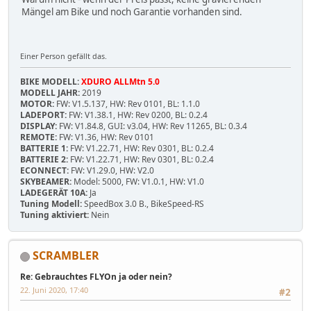
Mängel am Bike und noch Garantie vorhanden sind.
Einer Person gefällt das.
BIKE MODELL:
XDURO ALLMtn 5.0
MODELL JAHR:
2019
MOTOR:
FW: V1.5.137, HW: Rev 0101, BL: 1.1.0
LADEPORT:
FW: V1.38.1, HW: Rev 0200, BL: 0.2.4
DISPLAY:
FW: V1.84.8, GUI: v3.04, HW: Rev 11265, BL: 0.3.4
REMOTE:
FW: V1.36, HW: Rev 0101
BATTERIE 1:
FW: V1.22.71, HW: Rev 0301, BL: 0.2.4
BATTERIE 2:
FW: V1.22.71, HW: Rev 0301, BL: 0.2.4
ECONNECT:
FW: V1.29.0, HW: V2.0
SKYBEAMER:
Model: 5000, FW: V1.0.1, HW: V1.0
LADEGERÄT 10A:
Ja
Tuning Modell:
SpeedBox 3.0 B., BikeSpeed-RS
Tuning aktiviert:
Nein
SCRAMBLER
Re: Gebrauchtes FLYOn ja oder nein?
22. Juni 2020, 17:40
#2