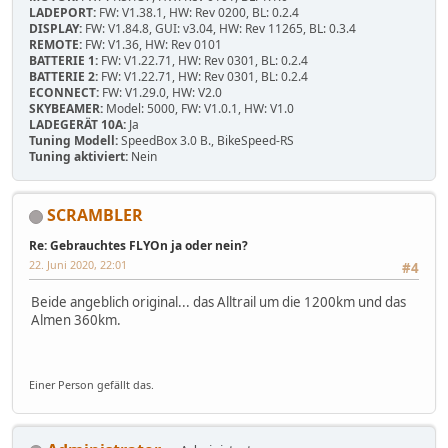
LADEPORT:
FW: V1.38.1, HW: Rev 0200, BL: 0.2.4
DISPLAY:
FW: V1.84.8, GUI: v3.04, HW: Rev 11265, BL: 0.3.4
REMOTE:
FW: V1.36, HW: Rev 0101
BATTERIE 1:
FW: V1.22.71, HW: Rev 0301, BL: 0.2.4
BATTERIE 2:
FW: V1.22.71, HW: Rev 0301, BL: 0.2.4
ECONNECT:
FW: V1.29.0, HW: V2.0
SKYBEAMER:
Model: 5000, FW: V1.0.1, HW: V1.0
LADEGERÄT 10A:
Ja
Tuning Modell:
SpeedBox 3.0 B., BikeSpeed-RS
Tuning aktiviert:
Nein
SCRAMBLER
Re: Gebrauchtes FLYOn ja oder nein?
22. Juni 2020, 22:01
#4
Beide angeblich original... das Alltrail um die 1200km und das
Almen 360km.
Einer Person gefällt das.