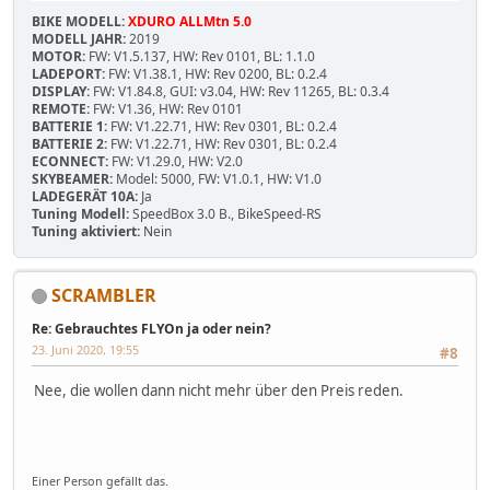
BIKE MODELL:
XDURO ALLMtn 5.0
MODELL JAHR:
2019
MOTOR:
FW: V1.5.137, HW: Rev 0101, BL: 1.1.0
LADEPORT:
FW: V1.38.1, HW: Rev 0200, BL: 0.2.4
DISPLAY:
FW: V1.84.8, GUI: v3.04, HW: Rev 11265, BL: 0.3.4
REMOTE:
FW: V1.36, HW: Rev 0101
BATTERIE 1:
FW: V1.22.71, HW: Rev 0301, BL: 0.2.4
BATTERIE 2:
FW: V1.22.71, HW: Rev 0301, BL: 0.2.4
ECONNECT:
FW: V1.29.0, HW: V2.0
SKYBEAMER:
Model: 5000, FW: V1.0.1, HW: V1.0
LADEGERÄT 10A:
Ja
Tuning Modell:
SpeedBox 3.0 B., BikeSpeed-RS
Tuning aktiviert:
Nein
SCRAMBLER
Re: Gebrauchtes FLYOn ja oder nein?
23. Juni 2020, 19:55
#8
Nee, die wollen dann nicht mehr über den Preis reden.
Einer Person gefällt das.