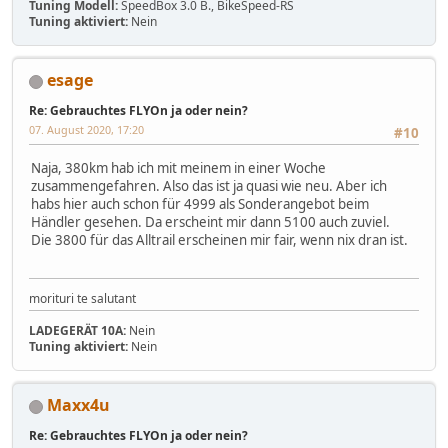
Tuning Modell:
SpeedBox 3.0 B., BikeSpeed-RS
Tuning aktiviert:
Nein
esage
Re: Gebrauchtes FLYOn ja oder nein?
07. August 2020, 17:20
#10
Naja, 380km hab ich mit meinem in einer Woche
zusammengefahren. Also das ist ja quasi wie neu. Aber ich
habs hier auch schon für 4999 als Sonderangebot beim
Händler gesehen. Da erscheint mir dann 5100 auch zuviel.
Die 3800 für das Alltrail erscheinen mir fair, wenn nix dran ist.
morituri te salutant
LADEGERÄT 10A:
Nein
Tuning aktiviert:
Nein
Maxx4u
Re: Gebrauchtes FLYOn ja oder nein?