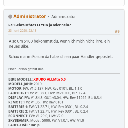
Administrator
Administrator
Re: Gebrauchtes FLYOn ja oder nein?
23. Juni 2020, 22:18
#9
Also um 5100 bekommst du, wenn ich mich nicht irre, ein
neues Bike.
Schau mal im Forum da habe ich ein paar Händler gepostet.
Einer Person gefällt das.
BIKE MODELL:
XDURO ALLMtn 5.0
MODELL JAHR:
2019
MOTOR:
FW: V1.5.137, HW: Rev 0101, BL: 1.1.0
LADEPORT:
FW: V1.38.1, HW: Rev 0200, BL: 0.2.4
DISPLAY:
FW: V1.84.8, GUI: v3.04, HW: Rev 11265, BL: 0.3.4
REMOTE:
FW: V1.36, HW: Rev 0101
BATTERIE 1:
FW: V1.22.71, HW: Rev 0301, BL: 0.2.4
BATTERIE 2:
FW: V1.22.71, HW: Rev 0301, BL: 0.2.4
ECONNECT:
FW: V1.29.0, HW: V2.0
SKYBEAMER:
Model: 5000, FW: V1.0.1, HW: V1.0
LADEGERÄT 10A:
Ja