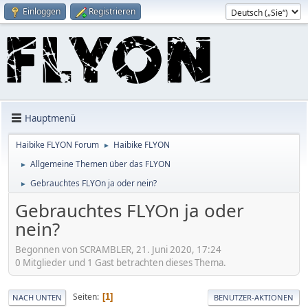
Einloggen
Registrieren
Hauptmenü
Haibike FLYON Forum
Haibike FLYON
►
Allgemeine Themen über das FLYON
►
Gebrauchtes FLYOn ja oder nein?
►
Gebrauchtes FLYOn ja oder
nein?
Begonnen von SCRAMBLER, 21. Juni 2020, 17:24
0 Mitglieder und 1 Gast betrachten dieses Thema.
Seiten
1
NACH UNTEN
BENUTZER-AKTIONEN