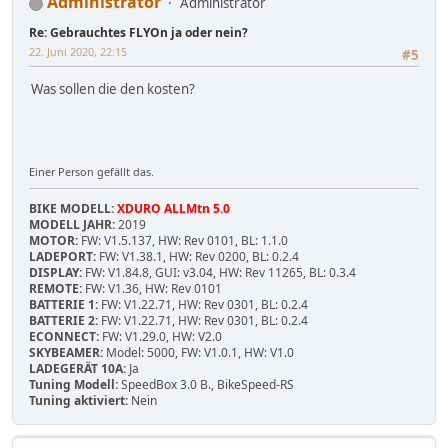
Administrator
Administrator
Re: Gebrauchtes FLYOn ja oder nein?
22. Juni 2020, 22:15
#5
Was sollen die den kosten?
Einer Person gefällt das.
BIKE MODELL:
XDURO ALLMtn 5.0
MODELL JAHR:
2019
MOTOR:
FW: V1.5.137, HW: Rev 0101, BL: 1.1.0
LADEPORT:
FW: V1.38.1, HW: Rev 0200, BL: 0.2.4
DISPLAY:
FW: V1.84.8, GUI: v3.04, HW: Rev 11265, BL: 0.3.4
REMOTE:
FW: V1.36, HW: Rev 0101
BATTERIE 1:
FW: V1.22.71, HW: Rev 0301, BL: 0.2.4
BATTERIE 2:
FW: V1.22.71, HW: Rev 0301, BL: 0.2.4
ECONNECT:
FW: V1.29.0, HW: V2.0
SKYBEAMER:
Model: 5000, FW: V1.0.1, HW: V1.0
LADEGERÄT 10A:
Ja
Tuning Modell:
SpeedBox 3.0 B., BikeSpeed-RS
Tuning aktiviert:
Nein