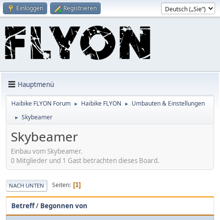
Einloggen
Registrieren
Hauptmenü
Haibike FLYON Forum
Haibike FLYON
Umbauten & Einstellungen
►
►
Skybeamer
►
Skybeamer
Einbau vom Skybeamer.
0 Mitglieder und 1 Gast betrachten dieses Board.
Seiten
1
NACH UNTEN
Betreff
/
Begonnen von