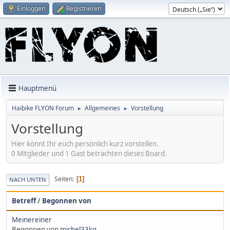
Einloggen
Registrieren
Hauptmenü
Haibike FLYON Forum
Allgemeines
Vorstellung
►
►
Vorstellung
Hier könnt Ihr euch persönlich kurz vorstellen.
0 Mitglieder und 1 Gast betrachten dieses Board.
Seiten
1
NACH UNTEN
Betreff
/
Begonnen von
Meinereiner
Begonnen von
michel33kg