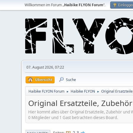
Willkommen im Forum „
Haibike FLYON Forum
“.
Einlogge
07. August 2026, 07:22
Übersicht
Suche
Haibike FLYON Forum
Haibike FLYON
Original Ersatztei
►
►
Original Ersatzteile, Zubeh
Hier kommt alles über Original Ersatzteile, Zubehör und
0 Mitglieder und 1 Gast betrachten dieses Board.
2
3
Seiten
1