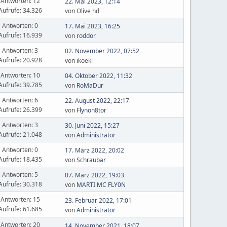
Antworten: 12
22. Mai 2023, 12:14
Aufrufe: 34.326
von Olive hd
Antworten: 0
17. Mai 2023, 16:25
Aufrufe: 16.939
von
roddor
Antworten: 3
02. November 2022, 07:52
Aufrufe: 20.928
von ikoeki
Antworten: 10
04. Oktober 2022, 11:32
Aufrufe: 39.785
von
RoMaDur
Antworten: 6
22. August 2022, 22:17
Aufrufe: 26.399
von
Flynon8tor
Antworten: 3
30. Juni 2022, 15:27
Aufrufe: 21.048
von
Administrator
Antworten: 0
17. März 2022, 20:02
Aufrufe: 18.435
von
Schraubär
Antworten: 5
07. März 2022, 19:03
Aufrufe: 30.318
von
MARTI MC FLY0N
Antworten: 15
23. Februar 2022, 17:01
Aufrufe: 61.685
von
Administrator
Antworten: 20
14. November 2021, 18:07