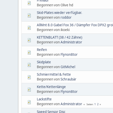
Freilauf
Begonnen von Olive hd
Skid-Plates wieder verfügbar.
Begonnen von
roddor
AllMnt 8.0 Gabel Fox 36 / Dämpfer Fox DPX2 gro
Begonnen von ikoeki
KETTENBLATT (38 / 42 Zähne)
Begonnen von
Administrator
Reifen
Begonnen von
Flynon8tor
Skidplate
Begonnen von
GitMichel
Schmiermittel & Fette
Begonnen von
Schraubär
Kette/Kettenlänge
Begonnen von
Flynon8tor
Lackstifte
Begonnen von
Administrator
1
2
Seiten
Speed Sensor Disc