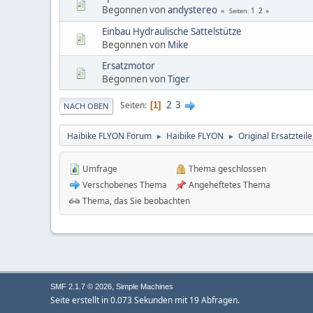
Begonnen von
andystereo
1
2
Seiten
Einbau Hydraulische Sattelstütze
Begonnen von
Mike
Ersatzmotor
Begonnen von
Tiger
2
3
Seiten
1
NACH OBEN
Haibike FLYON Forum
Haibike FLYON
Original Ersatztei
►
►
Umfrage
Thema geschlossen
Verschobenes Thema
Angeheftetes Thema
Thema, das Sie beobachten
,
SMF 2.1.7 © 2026
Simple Machines
Seite erstellt in 0.073 Sekunden mit 19 Abfragen.