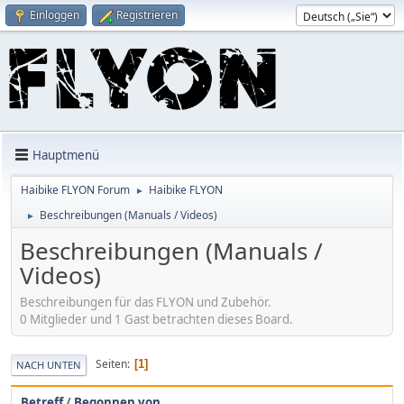
Einloggen
Registrieren
Hauptmenü
Haibike FLYON Forum
Haibike FLYON
►
Beschreibungen (Manuals / Videos)
►
Beschreibungen (Manuals /
Videos)
Beschreibungen für das FLYON und Zubehör.
0 Mitglieder und 1 Gast betrachten dieses Board.
Seiten
1
NACH UNTEN
Betreff
/
Begonnen von